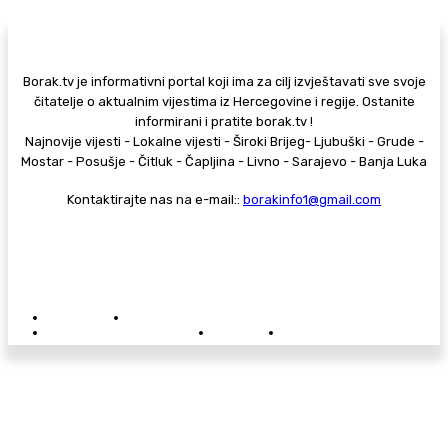
Borak.tv je informativni portal koji ima za cilj izvještavati sve svoje
čitatelje o aktualnim vijestima iz Hercegovine i regije. Ostanite
informirani i pratite borak.tv !
Najnovije vijesti - Lokalne vijesti - Široki Brijeg- Ljubuški - Grude -
Mostar - Posušje - Čitluk - Čapljina - Livno - Sarajevo - Banja Luka
Kontaktirajte nas na e-mail::
borakinfo1@gmail.com
© Copyright - Borak.tv
Privatnost
Pravila anonimnog komentiranja
Oglašavanje na Borak.tv
Donacije
Kontakt