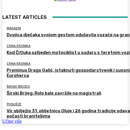
LATEST ARTICLES
MAGAZIN
Dvojica dječaka svojom gestom oduševila vozače na gran
CRNA KRONIKA
Kod Čitluka ozlijeđen motociklist u sudaru s teretnim voz
CRNA KRONIKA
Preminuo Drago Galić, istaknuti gospodarstvenik i suosn
Euroherca
ŠIROKI BRIJEG
Široki Brijeg: Rolo bale završile na magistrali
POSUŠJE
Vir obilježio 31. obljetnicu Oluje i 26 godina tradicije odav
počasti braniteljima
Učitaj više