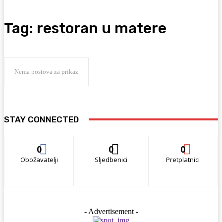
Tag:
restoran u matere
Nema postova za prikaz
STAY CONNECTED
0
0
0
Obožavatelji
Sljedbenici
Pretplatnici
- Advertisement -