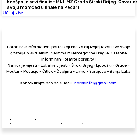
Knešpolje prvi finalist MNL MZ Grada Široki Brijeg! Ćavar 
svoju momčad u finale na Pecari
Učitaj više
Borak.tv je informativni portal koji ima za cilj izvještavati sve svoje
čitatelje o aktualnim vijestima iz Hercegovine i regije. Ostanite
informirani i pratite borak.tv !
Najnovije vijesti - Lokalne vijesti - Široki Brijeg- Ljubuški - Grude -
Mostar - Posušje - Čitluk - Čapljina - Livno - Sarajevo - Banja Luka
Kontaktirajte nas na e-mail::
borakinfo1@gmail.com
© Copyright - Borak.tv
Privatnost
Pravila anonimnog komentiranja
Oglašavanje na Borak.tv
Donacije
Kontakt