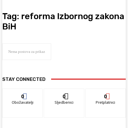
Tag:
reforma Izbornog zakona
BiH
Nema postova za prikaz
STAY CONNECTED
0
0
0
Obožavatelji
Sljedbenici
Pretplatnici