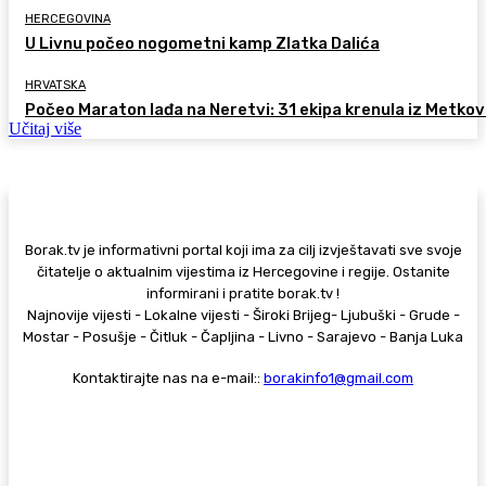
HERCEGOVINA
U Livnu počeo nogometni kamp Zlatka Dalića
HRVATSKA
Počeo Maraton lađa na Neretvi: 31 ekipa krenula iz Metkov
Učitaj više
Borak.tv je informativni portal koji ima za cilj izvještavati sve svoje
čitatelje o aktualnim vijestima iz Hercegovine i regije. Ostanite
informirani i pratite borak.tv !
Najnovije vijesti - Lokalne vijesti - Široki Brijeg- Ljubuški - Grude -
Mostar - Posušje - Čitluk - Čapljina - Livno - Sarajevo - Banja Luka
Kontaktirajte nas na e-mail::
borakinfo1@gmail.com
© Copyright - Borak.tv