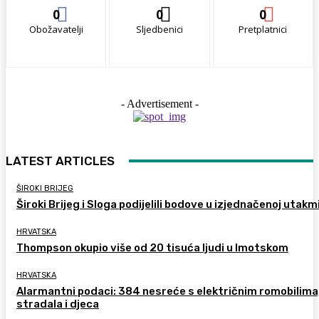
0
0
0
Obožavatelji
Sljedbenici
Pretplatnici
- Advertisement -
LATEST ARTICLES
ŠIROKI BRIJEG
Široki Brijeg i Sloga podijelili bodove u izjednačenoj utakm
HRVATSKA
Thompson okupio više od 20 tisuća ljudi u Imotskom
HRVATSKA
Alarmantni podaci: 384 nesreće s električnim romobilima
stradala i djeca