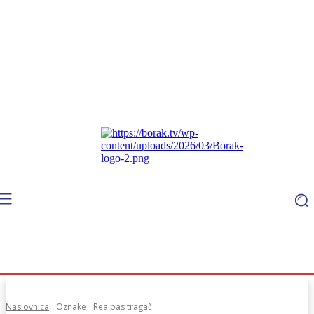
Naslovnica
Oznake
Rea pas tragač