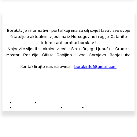
Borak.tv je informativni portal koji ima za cilj izvještavati sve svoje
čitatelje o aktualnim vijestima iz Hercegovine i regije. Ostanite
informirani i pratite borak.tv !
Najnovije vijesti - Lokalne vijesti - Široki Brijeg- Ljubuški - Grude -
Mostar - Posušje - Čitluk - Čapljina - Livno - Sarajevo - Banja Luka
Kontaktirajte nas na e-mail::
borakinfo1@gmail.com
© Copyright - Borak.tv
Privatnost
Pravila anonimnog komentiranja
Oglašavanje na Borak.tv
Donacije
Kontakt