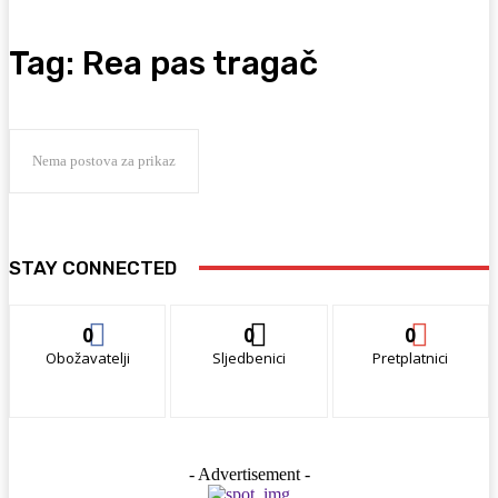
Tag:
Rea pas tragač
Nema postova za prikaz
STAY CONNECTED
0
0
0
Obožavatelji
Sljedbenici
Pretplatnici
- Advertisement -