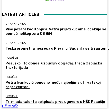
LATEST ARTICLES
CRNA KRONIKA
Više požara kod Konjica: Vatra prijeti kućama, očekuje se
pomoć helikoptera OS BiH
CRNA KRONIKA
Teška prometna nesreća u Privalju: Sudarila se tri automo
POSUŠJE
Posuško lito donosi uzbudljiv događaj: Treća Osojačka
traktorijada
POSUŠJE
Petra Ivanković ponovno među najboljima u hrvatskoj
reprezentaciji
POSUŠJE
Tri mlada talenta potpisala prve ugovore s HŠK Posušje
Učitaj više