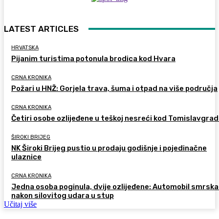
LATEST ARTICLES
HRVATSKA
Pijanim turistima potonula brodica kod Hvara
CRNA KRONIKA
Požari u HNŽ: Gorjela trava, šuma i otpad na više područja
CRNA KRONIKA
Četiri osobe ozlijeđene u teškoj nesreći kod Tomislavgra
ŠIROKI BRIJEG
NK Široki Brijeg pustio u prodaju godišnje i pojedinačne
ulaznice
CRNA KRONIKA
Jedna osoba poginula, dvije ozlijeđene: Automobil smrsk
nakon silovitog udara u stup
Učitaj više