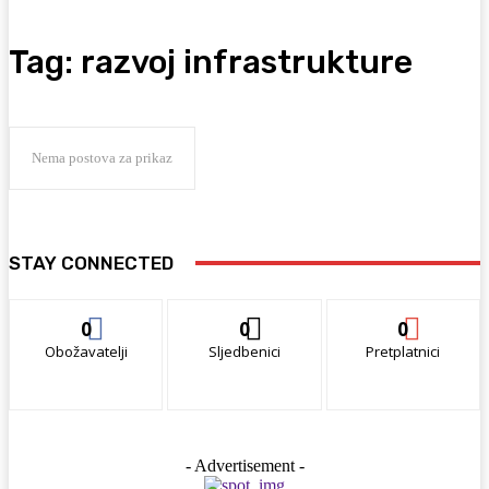
Tag:
razvoj infrastrukture
Nema postova za prikaz
STAY CONNECTED
0
0
0
Obožavatelji
Sljedbenici
Pretplatnici
- Advertisement -