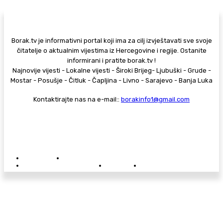
Borak.tv je informativni portal koji ima za cilj izvještavati sve svoje
čitatelje o aktualnim vijestima iz Hercegovine i regije. Ostanite
informirani i pratite borak.tv !
Najnovije vijesti - Lokalne vijesti - Široki Brijeg- Ljubuški - Grude -
Mostar - Posušje - Čitluk - Čapljina - Livno - Sarajevo - Banja Luka
Kontaktirajte nas na e-mail::
borakinfo1@gmail.com
© Copyright - Borak.tv
Privatnost
Pravila anonimnog komentiranja
Oglašavanje na Borak.tv
Donacije
Kontakt