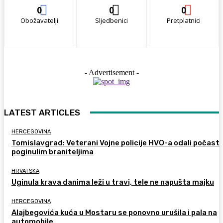
0
0
0
Obožavatelji
Sljedbenici
Pretplatnici
- Advertisement -
LATEST ARTICLES
HERCEGOVINA
Tomislavgrad: Veterani Vojne policije HVO-a odali počast
poginulim braniteljima
HRVATSKA
Uginula krava danima leži u travi, tele ne napušta majku
HERCEGOVINA
Alajbegovića kuća u Mostaru se ponovno urušila i pala na
automobile