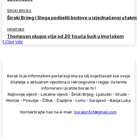
ŠIROKI BRIJEG
Široki Brijeg i Sloga podijelili bodove u izjednačenoj utakm
HRVATSKA
Thompson okupio više od 20 tisuća ljudi u Imotskom
Učitaj više
Borak.tv je informativni portal koji ima za cilj izvještavati sve svoje
čitatelje o aktualnim vijestima iz Hercegovine i regije. Ostanite
informirani i pratite borak.tv !
Najnovije vijesti - Lokalne vijesti - Široki Brijeg- Ljubuški - Grude -
Mostar - Posušje - Čitluk - Čapljina - Livno - Sarajevo - Banja Luka
Kontaktirajte nas na e-mail::
borakinfo1@gmail.com