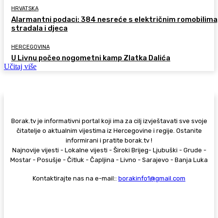
HRVATSKA
Alarmantni podaci: 384 nesreće s električnim romobilima
stradala i djeca
HERCEGOVINA
U Livnu počeo nogometni kamp Zlatka Dalića
Učitaj više
Borak.tv je informativni portal koji ima za cilj izvještavati sve svoje
čitatelje o aktualnim vijestima iz Hercegovine i regije. Ostanite
informirani i pratite borak.tv !
Najnovije vijesti - Lokalne vijesti - Široki Brijeg- Ljubuški - Grude -
Mostar - Posušje - Čitluk - Čapljina - Livno - Sarajevo - Banja Luka
Kontaktirajte nas na e-mail::
borakinfo1@gmail.com