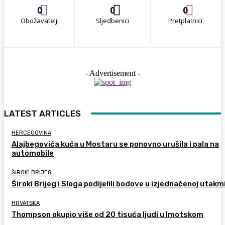
0
0
0
Obožavatelji
Sljedbenici
Pretplatnici
- Advertisement -
LATEST ARTICLES
HERCEGOVINA
Alajbegovića kuća u Mostaru se ponovno urušila i pala na
automobile
ŠIROKI BRIJEG
Široki Brijeg i Sloga podijelili bodove u izjednačenoj utakm
HRVATSKA
Thompson okupio više od 20 tisuća ljudi u Imotskom