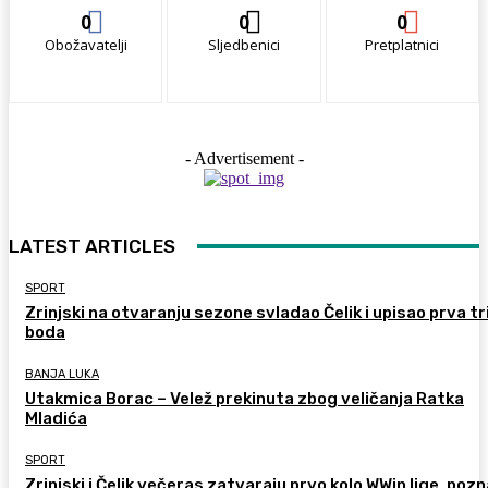
0
0
0
Obožavatelji
Sljedbenici
Pretplatnici
- Advertisement -
LATEST ARTICLES
SPORT
Zrinjski na otvaranju sezone svladao Čelik i upisao prva tr
boda
BANJA LUKA
Utakmica Borac – Velež prekinuta zbog veličanja Ratka
Mladića
SPORT
Zrinjski i Čelik večeras zatvaraju prvo kolo WWin lige, pozn