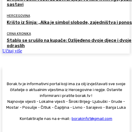
sastavi
HERCEGOVINA
Krišto iz Sinja: „Alka je simbol slobode, zajedništva i pono
CRNA KRONIKA
Stablo se srušilo na kupače: Ozlijeđeno dvoje djece i dvoje
odraslih
Učitaj više
Borak.tv je informativni portal koji ima za cilj izvještavati sve svoje
čitatelje o aktualnim vijestima iz Hercegovine i regije. Ostanite
informirani i pratite borak.tv !
Najnovije vijesti - Lokalne vijesti - Široki Brijeg- Ljubuški - Grude -
Mostar - Posušje - Čitluk - Čapljina - Livno - Sarajevo - Banja Luka
Kontaktirajte nas na e-mail::
borakinfo1@gmail.com