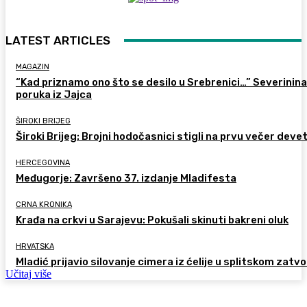
LATEST ARTICLES
MAGAZIN
“Kad priznamo ono što se desilo u Srebrenici…” Severinina
poruka iz Jajca
ŠIROKI BRIJEG
Široki Brijeg: Brojni hodočasnici stigli na prvu večer deve
HERCEGOVINA
Međugorje: Završeno 37. izdanje Mladifesta
CRNA KRONIKA
Krađa na crkvi u Sarajevu: Pokušali skinuti bakreni oluk
HRVATSKA
Mladić prijavio silovanje cimera iz ćelije u splitskom zatv
Učitaj više