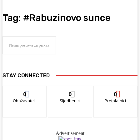
Tag:
#Rabuzinovo sunce
Nema postova za prikaz
STAY CONNECTED
0
0
0
Obožavatelji
Sljedbenici
Pretplatnici
- Advertisement -