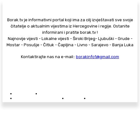
Borak.tv je informativni portal koji ima za cilj izvještavati sve svoje
čitatelje o aktualnim vijestima iz Hercegovine i regije. Ostanite
informirani i pratite borak.tv !
Najnovije vijesti - Lokalne vijesti - Široki Brijeg- Ljubuški - Grude -
Mostar - Posušje - Čitluk - Čapljina - Livno - Sarajevo - Banja Luka
Kontaktirajte nas na e-mail::
borakinfo1@gmail.com
© Copyright - Borak.tv
Privatnost
Pravila anonimnog komentiranja
Oglašavanje na Borak.tv
Donacije
Kontakt