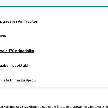
 gase je i Air Tractori
erin
valo 170 pripadnika
lazbeni spektakl
ni štetnima za djecu
al koji ima za cilj izvještavati sve svoje čitatelje o aktualnim vijestima iz 