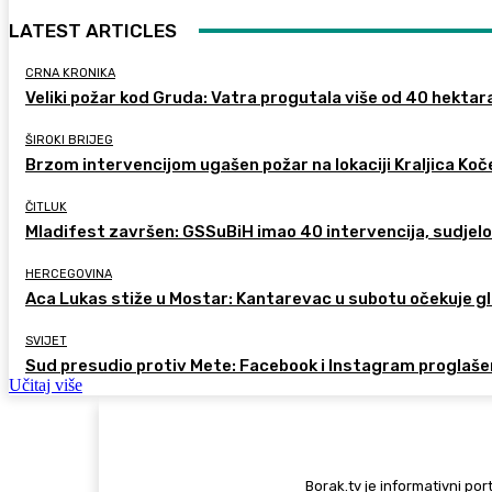
LATEST ARTICLES
CRNA KRONIKA
Veliki požar kod Gruda: Vatra progutala više od 40 hektara,
ŠIROKI BRIJEG
Brzom intervencijom ugašen požar na lokaciji Kraljica Koč
ČITLUK
Mladifest završen: GSSuBiH imao 40 intervencija, sudjelo
HERCEGOVINA
Aca Lukas stiže u Mostar: Kantarevac u subotu očekuje g
SVIJET
Sud presudio protiv Mete: Facebook i Instagram proglaše
Učitaj više
Borak.tv je informativni port