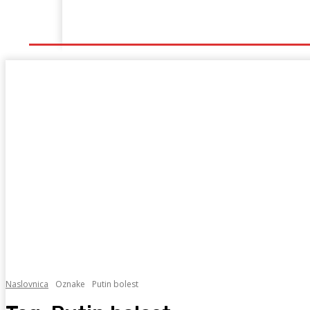
Naslovna
Lokalno
Hercegovina
Sport
Naslovnica
Oznake
Putin bolest