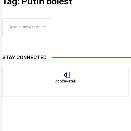
Tag:
Putin bolest
Nema postova za prikaz
STAY CONNECTED
0
Obožavatelji