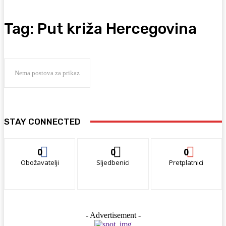
Tag:
Put križa Hercegovina
Nema postova za prikaz
STAY CONNECTED
0
0
0
Obožavatelji
Sljedbenici
Pretplatnici
- Advertisement -