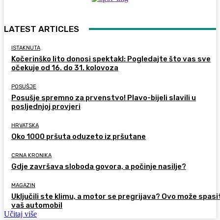
LATEST ARTICLES
ISTAKNUTA
Kočerinško lito donosi spektakl: Pogledajte što vas sve
očekuje od 16. do 31. kolovoza
POSUŠJE
Posušje spremno za prvenstvo! Plavo-bijeli slavili u
posljednjoj provjeri
HRVATSKA
Oko 1000 pršuta oduzeto iz pršutane
CRNA KRONIKA
Gdje završava sloboda govora, a počinje nasilje?
MAGAZIN
Uključili ste klimu, a motor se pregrijava? Ovo može spasi
vaš automobil
Učitaj više