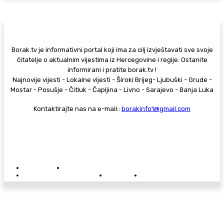
Borak.tv je informativni portal koji ima za cilj izvještavati sve svoje
čitatelje o aktualnim vijestima iz Hercegovine i regije. Ostanite
informirani i pratite borak.tv !
Najnovije vijesti - Lokalne vijesti - Široki Brijeg- Ljubuški - Grude -
Mostar - Posušje - Čitluk - Čapljina - Livno - Sarajevo - Banja Luka
Kontaktirajte nas na e-mail::
borakinfo1@gmail.com
© Copyright - Borak.tv
Privatnost
Pravila anonimnog komentiranja
Oglašavanje na Borak.tv
Donacije
Kontakt