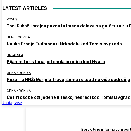
LATEST ARTICLES
POSUŠJE
Toni Kukoč i brojna poznata imena dolaze na golf turnir u 
HERCEGOVINA
Unuke Franje Tuđmana u Mrkodolu kod Tomislavgrada
HRVATSKA
Pijanim turistima potonula brodica kod Hvara
CRNA KRONIKA
Požari u HNŽ: Gorjela trava, šuma i otpad na više područja
CRNA KRONIKA
Četiri osobe ozlijeđene u teškoj nesreći kod Tomislavgra
Učitaj više
Borak.tv je informativni port