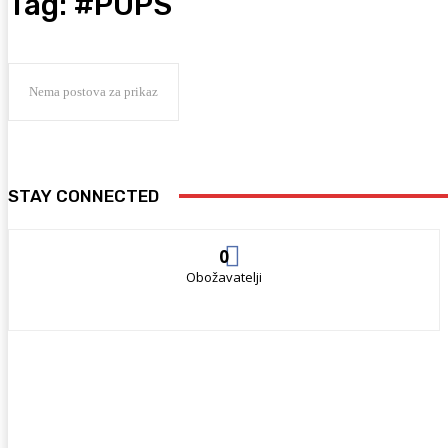
Tag:
#PUPS
Nema postova za prikaz
STAY CONNECTED
0
Obožavatelji