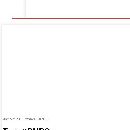
Naslovna
Lokalno
Hercegovina
Sport
Naslovnica
Oznake
#PUPS