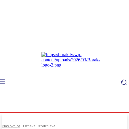
Naslovnica
Oznake
#pucnjava