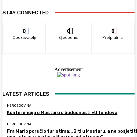
STAY CONNECTED
0
0
0
Obožavatelji
Sljedbenici
Pretplatnici
- Advertisement -
LATEST ARTICLES
HERCEGOVINA
Konferencija u Mostaru o budućnosti EU fondova
HERCEGOVINA
Fra Mario poručio turistima: „Biti u Mostaru, a ne posjetiti
ovo, isto je kao otići u Rim i ne vidjeti papu“