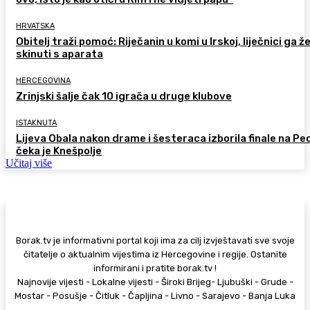
HRVATSKA
Obitelj traži pomoć: Riječanin u komi u Irskoj, liječnici ga ž
skinuti s aparata
HERCEGOVINA
Zrinjski šalje čak 10 igrača u druge klubove
ISTAKNUTA
Lijeva Obala nakon drame i šesteraca izborila finale na Pec
čeka je Knešpolje
Učitaj više
Borak.tv je informativni portal koji ima za cilj izvještavati sve svoje
čitatelje o aktualnim vijestima iz Hercegovine i regije. Ostanite
informirani i pratite borak.tv !
Najnovije vijesti - Lokalne vijesti - Široki Brijeg- Ljubuški - Grude -
Mostar - Posušje - Čitluk - Čapljina - Livno - Sarajevo - Banja Luka