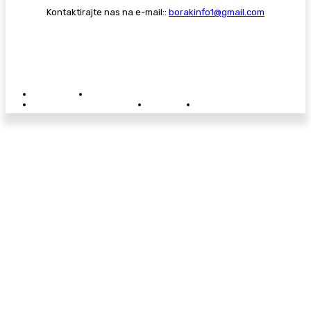
Kontaktirajte nas na e-mail::
borakinfo1@gmail.com
© Copyright - Borak.tv
Privatnost
Pravila anonimnog komentiranja
Oglašavanje na Borak.tv
Donacije
Kontakt