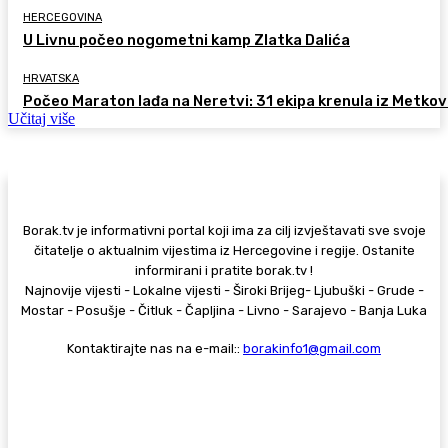
HERCEGOVINA
U Livnu počeo nogometni kamp Zlatka Dalića
HRVATSKA
Počeo Maraton lađa na Neretvi: 31 ekipa krenula iz Metkov
Učitaj više
Borak.tv je informativni portal koji ima za cilj izvještavati sve svoje
čitatelje o aktualnim vijestima iz Hercegovine i regije. Ostanite
informirani i pratite borak.tv !
Najnovije vijesti - Lokalne vijesti - Široki Brijeg- Ljubuški - Grude -
Mostar - Posušje - Čitluk - Čapljina - Livno - Sarajevo - Banja Luka
Kontaktirajte nas na e-mail::
borakinfo1@gmail.com
© Copyright - Borak.tv