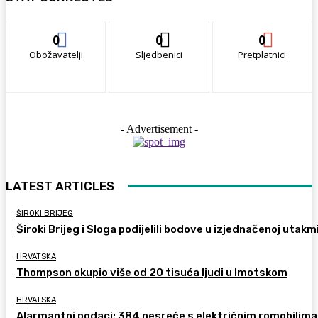
0
0
0
Obožavatelji
Sljedbenici
Pretplatnici
- Advertisement -
LATEST ARTICLES
ŠIROKI BRIJEG
Široki Brijeg i Sloga podijelili bodove u izjednačenoj utakm
HRVATSKA
Thompson okupio više od 20 tisuća ljudi u Imotskom
HRVATSKA
Alarmantni podaci: 384 nesreće s električnim romobilima