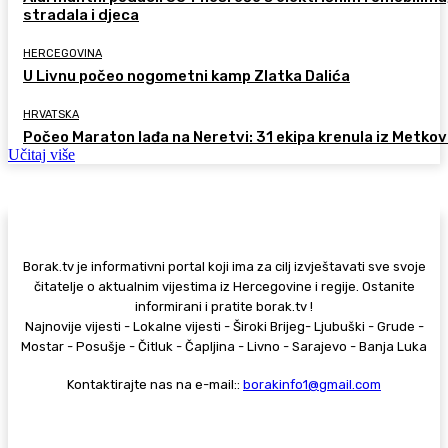
stradala i djeca
HERCEGOVINA
U Livnu počeo nogometni kamp Zlatka Dalića
HRVATSKA
Počeo Maraton lađa na Neretvi: 31 ekipa krenula iz Metkov
Učitaj više
Borak.tv je informativni portal koji ima za cilj izvještavati sve svoje
čitatelje o aktualnim vijestima iz Hercegovine i regije. Ostanite
informirani i pratite borak.tv !
Najnovije vijesti - Lokalne vijesti - Široki Brijeg- Ljubuški - Grude -
Mostar - Posušje - Čitluk - Čapljina - Livno - Sarajevo - Banja Luka
Kontaktirajte nas na e-mail::
borakinfo1@gmail.com