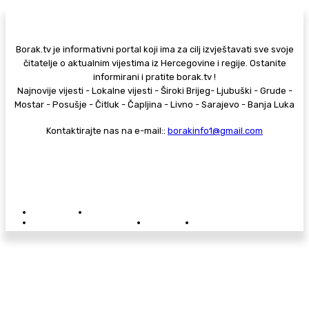
Borak.tv je informativni portal koji ima za cilj izvještavati sve svoje
čitatelje o aktualnim vijestima iz Hercegovine i regije. Ostanite
informirani i pratite borak.tv !
Najnovije vijesti - Lokalne vijesti - Široki Brijeg- Ljubuški - Grude -
Mostar - Posušje - Čitluk - Čapljina - Livno - Sarajevo - Banja Luka
Kontaktirajte nas na e-mail::
borakinfo1@gmail.com
© Copyright - Borak.tv
Privatnost
Pravila anonimnog komentiranja
Oglašavanje na Borak.tv
Donacije
Kontakt