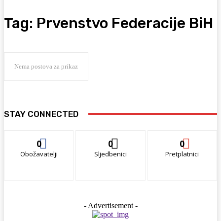
Tag:
Prvenstvo Federacije BiH
Nema postova za prikaz
STAY CONNECTED
0
0
0
Obožavatelji
Sljedbenici
Pretplatnici
- Advertisement -