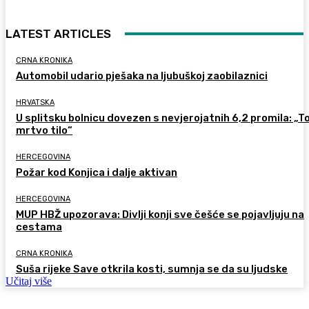
LATEST ARTICLES
CRNA KRONIKA
Automobil udario pješaka na ljubuškoj zaobilaznici
HRVATSKA
U splitsku bolnicu dovezen s nevjerojatnih 6,2 promila: „To
mrtvo tilo“
HERCEGOVINA
Požar kod Konjica i dalje aktivan
HERCEGOVINA
MUP HBŽ upozorava: Divlji konji sve češće se pojavljuju na
cestama
CRNA KRONIKA
Suša rijeke Save otkrila kosti, sumnja se da su ljudske
Učitaj više