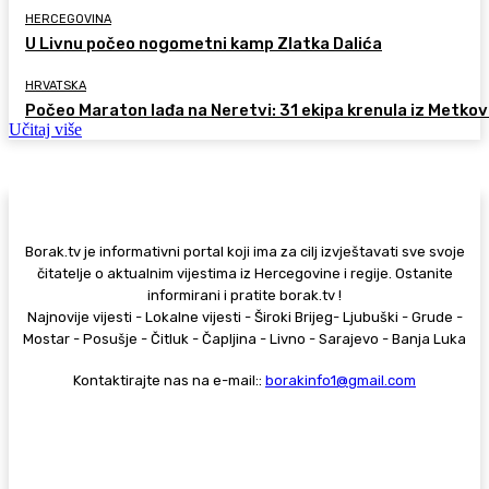
HERCEGOVINA
U Livnu počeo nogometni kamp Zlatka Dalića
HRVATSKA
Počeo Maraton lađa na Neretvi: 31 ekipa krenula iz Metkov
Učitaj više
Borak.tv je informativni portal koji ima za cilj izvještavati sve svoje
čitatelje o aktualnim vijestima iz Hercegovine i regije. Ostanite
informirani i pratite borak.tv !
Najnovije vijesti - Lokalne vijesti - Široki Brijeg- Ljubuški - Grude -
Mostar - Posušje - Čitluk - Čapljina - Livno - Sarajevo - Banja Luka
Kontaktirajte nas na e-mail::
borakinfo1@gmail.com
© Copyright - Borak.tv