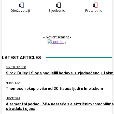
0
0
0
Obožavatelji
Sljedbenici
Pretplatnici
- Advertisement -
LATEST ARTICLES
ŠIROKI BRIJEG
Široki Brijeg i Sloga podijelili bodove u izjednačenoj utakm
HRVATSKA
Thompson okupio više od 20 tisuća ljudi u Imotskom
HRVATSKA
Alarmantni podaci: 384 nesreće s električnim romobilima
stradala i djeca