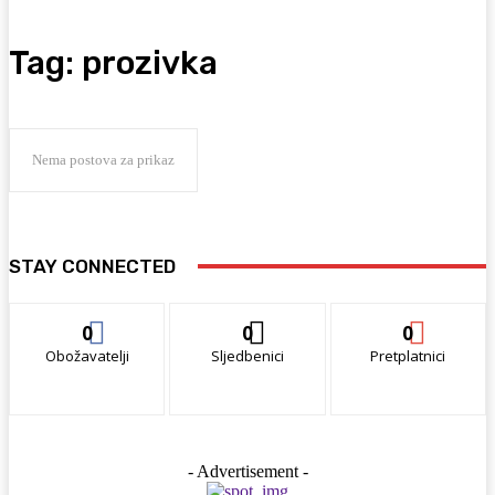
Tag:
prozivka
Nema postova za prikaz
STAY CONNECTED
0
0
0
Obožavatelji
Sljedbenici
Pretplatnici
- Advertisement -