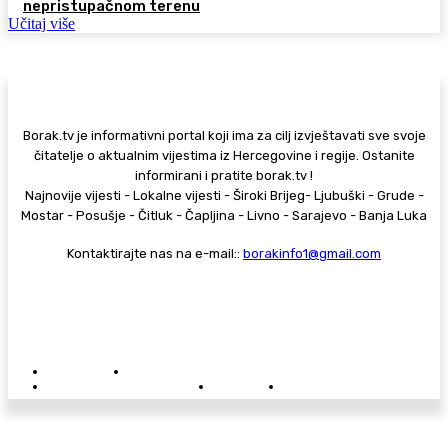
nepristupačnom terenu
Učitaj više
Borak.tv je informativni portal koji ima za cilj izvještavati sve svoje
čitatelje o aktualnim vijestima iz Hercegovine i regije. Ostanite
informirani i pratite borak.tv !
Najnovije vijesti - Lokalne vijesti - Široki Brijeg- Ljubuški - Grude -
Mostar - Posušje - Čitluk - Čapljina - Livno - Sarajevo - Banja Luka
Kontaktirajte nas na e-mail::
borakinfo1@gmail.com
© Copyright - Borak.tv
Privatnost
Pravila anonimnog komentiranja
Oglašavanje na Borak.tv
Donacije
Kontakt