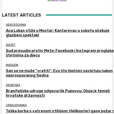
LATEST ARTICLES
HERCEGOVINA
Aca Lukas stiže u Mostar: Kantarevac u subotu očekuje
glazbeni spektakl
SVIJET
Sud presudio protiv Mete: Facebook i Instagram proglaše
štetnima za djecu
MAGAZIN
San se ne može “vratiti”: Evo što liječnici savjetuju nakon
neprospavanog tjedna
HRVATSKA
Braniteljske udruge odgovorile Pupovcu: Oluja je temelj
hrvatske državnosti
CRNA KRONIKA
Teška borba s vatrenom stihijom: Helikopteri gase požar 