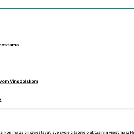
a cestama
 Novom Vinodolskom
H
al koji ima za cilj izvještavati sve svoje čitatelje o aktualnim vijestima iz 