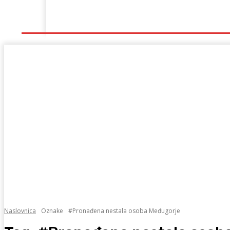
Naslovna
Lokalno
Hercegovina
Sport
Naslovnica
Oznake
#Pronađena nestala osoba Međugorje