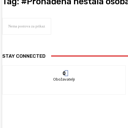
Tag:
#Pronađena nestala osob
Nema postova za prikaz
STAY CONNECTED
0
Obožavatelji