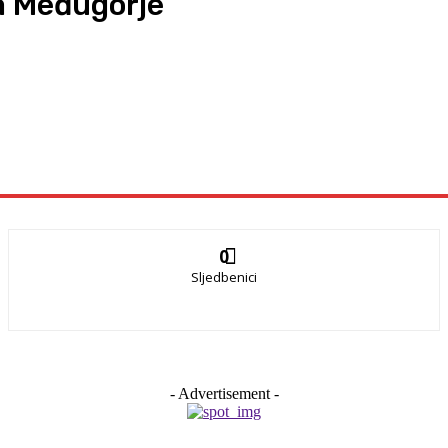
a Međugorje
0
Sljedbenici
- Advertisement -