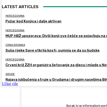
LATEST ARTICLES
HERCEGOVINA
Požar kod Konjica i dalje aktivan
HERCEGOVINA
MUP HBŽ upozorava: Divlji konji sve češće se pojavljuju n
CRNA KRONIKA
Suša rijeke Save otkrila kosti, sumnja se da su ljudske
HERCEGOVINA
Crveni križ ŽZH organizira ljetovanje za djecu i mlade u
GRUDE
Najava isključenja struje u Grudama i drugim naseljima Bi
Učitaj više
Borak.tv je informativni port