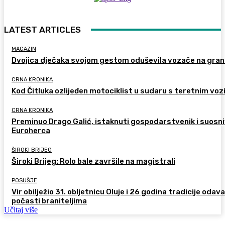
LATEST ARTICLES
MAGAZIN
Dvojica dječaka svojom gestom oduševila vozače na gran
CRNA KRONIKA
Kod Čitluka ozlijeđen motociklist u sudaru s teretnim voz
CRNA KRONIKA
Preminuo Drago Galić, istaknuti gospodarstvenik i suosn
Euroherca
ŠIROKI BRIJEG
Široki Brijeg: Rolo bale završile na magistrali
POSUŠJE
Vir obilježio 31. obljetnicu Oluje i 26 godina tradicije odav
počasti braniteljima
Učitaj više