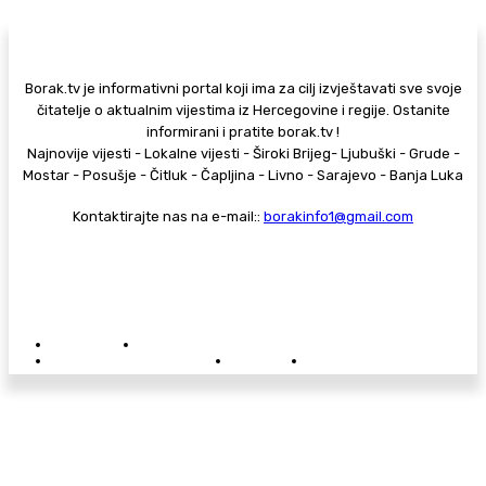
Borak.tv je informativni portal koji ima za cilj izvještavati sve svoje
čitatelje o aktualnim vijestima iz Hercegovine i regije. Ostanite
informirani i pratite borak.tv !
Najnovije vijesti - Lokalne vijesti - Široki Brijeg- Ljubuški - Grude -
Mostar - Posušje - Čitluk - Čapljina - Livno - Sarajevo - Banja Luka
Kontaktirajte nas na e-mail::
borakinfo1@gmail.com
© Copyright - Borak.tv
Privatnost
Pravila anonimnog komentiranja
Oglašavanje na Borak.tv
Donacije
Kontakt