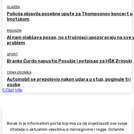
GLAZBA
Policija objavila posebne upute za Thompsonov koncert u
Imotskom
MAGAZIN
AI nam olakšava posao, no stručnjaci upozoravaju na sve 
problem
SPORT
Branko Ćurdo napustio Posušje i potpisao za HŠK Zrinjski
CRNA KRONIKA
Automobil se prepolovio nakon udara u stup, poginule tri
osobe
Učitaj više
Borak.tv je informativni portal koji ima za cilj izvještavati sve svoje
čitatelje o aktualnim vijestima iz Hercegovine i regije. Ostanite