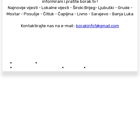
informirani i pratite borak.tv !
Najnovije vijesti - Lokalne vijesti - Široki Brijeg- Ljubuški - Grude -
Mostar - Posušje - Čitluk - Čapljina - Livno - Sarajevo - Banja Luka
Kontaktirajte nas na e-mail::
borakinfo1@gmail.com
© Copyright - Borak.tv
Privatnost
Pravila anonimnog komentiranja
Oglašavanje na Borak.tv
Donacije
Kontakt