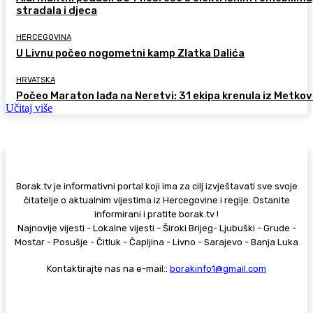
stradala i djeca
HERCEGOVINA
U Livnu počeo nogometni kamp Zlatka Dalića
HRVATSKA
Počeo Maraton lađa na Neretvi: 31 ekipa krenula iz Metkov
Učitaj više
Borak.tv je informativni portal koji ima za cilj izvještavati sve svoje
čitatelje o aktualnim vijestima iz Hercegovine i regije. Ostanite
informirani i pratite borak.tv !
Najnovije vijesti - Lokalne vijesti - Široki Brijeg- Ljubuški - Grude -
Mostar - Posušje - Čitluk - Čapljina - Livno - Sarajevo - Banja Luka
Kontaktirajte nas na e-mail::
borakinfo1@gmail.com