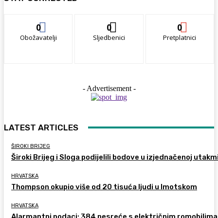
0
0
0
Obožavatelji
Sljedbenici
Pretplatnici
- Advertisement -
LATEST ARTICLES
ŠIROKI BRIJEG
Široki Brijeg i Sloga podijelili bodove u izjednačenoj utakm
HRVATSKA
Thompson okupio više od 20 tisuća ljudi u Imotskom
HRVATSKA
Alarmantni podaci: 384 nesreće s električnim romobilima