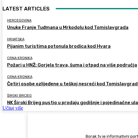
LATEST ARTICLES
HERCEGOVINA
Unuke Franje Tuđmana u Mrkodolu kod Tomislavgrada
HRVATSKA
Pijanim turistima potonula brodica kod Hvara
CRNA KRONIKA
Požari u HNŽ: Gorjela trava, šuma i otpad na više područja
CRNA KRONIKA
Četiri osobe ozlijeđene u teškoj nesreći kod Tomislavgra
ŠIROKI BRIJEG
NK Široki Brijeg pustio u prodaju godišnje i pojedinačne ul
Učitaj više
Borak.tv je informativni port