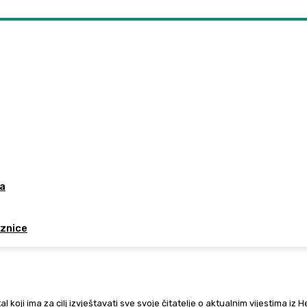
da
aznice
al koji ima za cilj izvještavati sve svoje čitatelje o aktualnim vijestima iz 