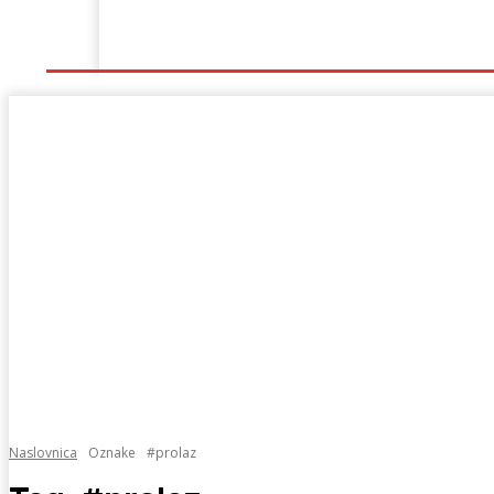
Naslovna
Lokalno
Hercegovina
Sport
Naslovnica
Oznake
#prolaz