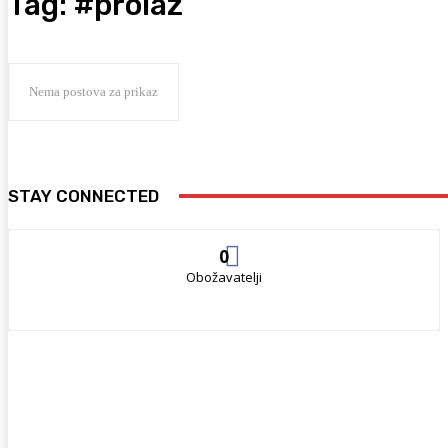
Tag:
#prolaz
Nema postova za prikaz
STAY CONNECTED
0
Obožavatelji