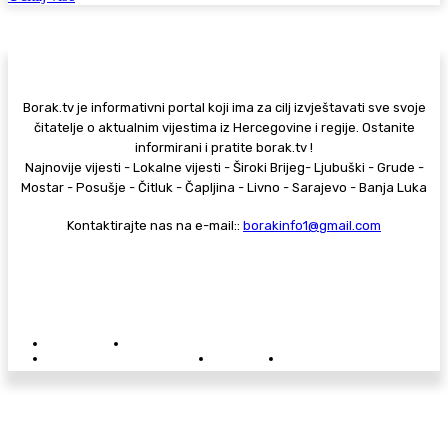
Borak.tv je informativni portal koji ima za cilj izvještavati sve svoje
čitatelje o aktualnim vijestima iz Hercegovine i regije. Ostanite
informirani i pratite borak.tv !
Najnovije vijesti - Lokalne vijesti - Široki Brijeg- Ljubuški - Grude -
Mostar - Posušje - Čitluk - Čapljina - Livno - Sarajevo - Banja Luka
Kontaktirajte nas na e-mail::
borakinfo1@gmail.com
© Copyright - Borak.tv
Privatnost
Pravila anonimnog komentiranja
Oglašavanje na Borak.tv
Donacije
Kontakt