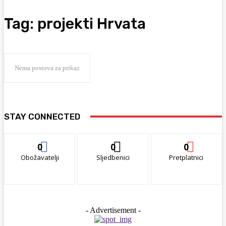
Tag:
projekti Hrvata
Nema postova za prikaz
STAY CONNECTED
0
0
0
Obožavatelji
Sljedbenici
Pretplatnici
- Advertisement -