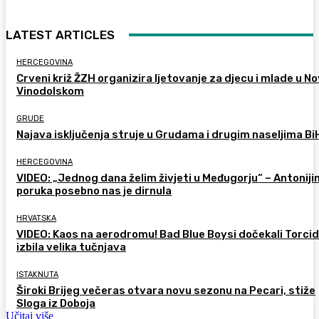
LATEST ARTICLES
HERCEGOVINA
Crveni križ ŽZH organizira ljetovanje za djecu i mlade u 
Vinodolskom
GRUDE
Najava isključenja struje u Grudama i drugim naseljima Bi
HERCEGOVINA
VIDEO: „Jednog dana želim živjeti u Međugorju“ – Antoniji
poruka posebno nas je dirnula
HRVATSKA
VIDEO: Kaos na aerodromu! Bad Blue Boysi dočekali Torcid
izbila velika tučnjava
ISTAKNUTA
Široki Brijeg večeras otvara novu sezonu na Pecari, stiže
Sloga iz Doboja
Učitaj više