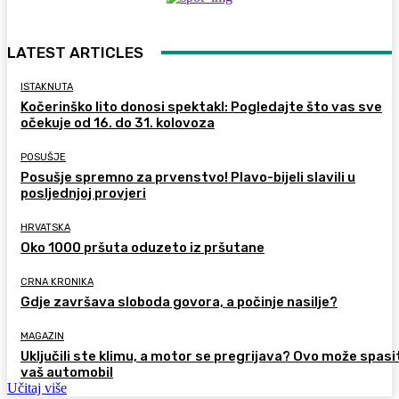
LATEST ARTICLES
ISTAKNUTA
Kočerinško lito donosi spektakl: Pogledajte što vas sve
očekuje od 16. do 31. kolovoza
POSUŠJE
Posušje spremno za prvenstvo! Plavo-bijeli slavili u
posljednjoj provjeri
HRVATSKA
Oko 1000 pršuta oduzeto iz pršutane
CRNA KRONIKA
Gdje završava sloboda govora, a počinje nasilje?
MAGAZIN
Uključili ste klimu, a motor se pregrijava? Ovo može spasi
vaš automobil
Učitaj više