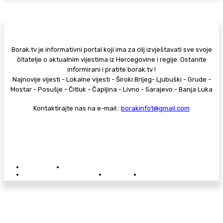
Borak.tv je informativni portal koji ima za cilj izvještavati sve svoje
čitatelje o aktualnim vijestima iz Hercegovine i regije. Ostanite
informirani i pratite borak.tv !
Najnovije vijesti - Lokalne vijesti - Široki Brijeg- Ljubuški - Grude -
Mostar - Posušje - Čitluk - Čapljina - Livno - Sarajevo - Banja Luka
Kontaktirajte nas na e-mail::
borakinfo1@gmail.com
© Copyright - Borak.tv
Privatnost
Pravila anonimnog komentiranja
Oglašavanje na Borak.tv
Donacije
Kontakt