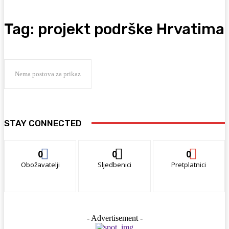
Tag:
projekt podrške Hrvatima
Nema postova za prikaz
STAY CONNECTED
0
0
0
Obožavatelji
Sljedbenici
Pretplatnici
- Advertisement -