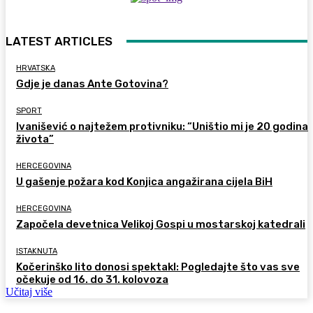
LATEST ARTICLES
HRVATSKA
Gdje je danas Ante Gotovina?
SPORT
Ivanišević o najtežem protivniku: “Uništio mi je 20 godina
života”
HERCEGOVINA
U gašenje požara kod Konjica angažirana cijela BiH
HERCEGOVINA
Započela devetnica Velikoj Gospi u mostarskoj katedrali
ISTAKNUTA
Kočerinško lito donosi spektakl: Pogledajte što vas sve
očekuje od 16. do 31. kolovoza
Učitaj više