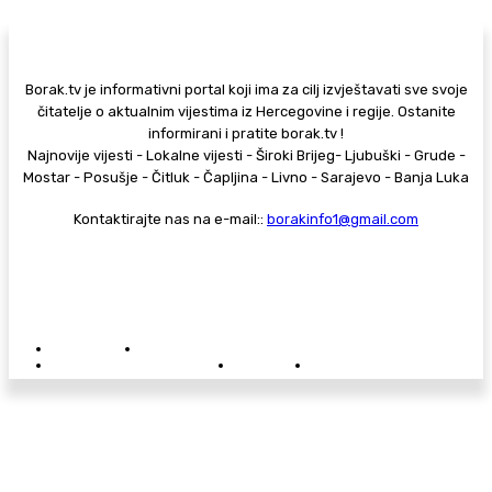
Borak.tv je informativni portal koji ima za cilj izvještavati sve svoje
čitatelje o aktualnim vijestima iz Hercegovine i regije. Ostanite
informirani i pratite borak.tv !
Najnovije vijesti - Lokalne vijesti - Široki Brijeg- Ljubuški - Grude -
Mostar - Posušje - Čitluk - Čapljina - Livno - Sarajevo - Banja Luka
Kontaktirajte nas na e-mail::
borakinfo1@gmail.com
© Copyright - Borak.tv
Privatnost
Pravila anonimnog komentiranja
Oglašavanje na Borak.tv
Donacije
Kontakt