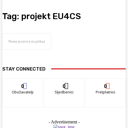
Tag:
projekt EU4CS
Nema postova za prikaz
STAY CONNECTED
0
0
0
Obožavatelji
Sljedbenici
Pretplatnici
- Advertisement -