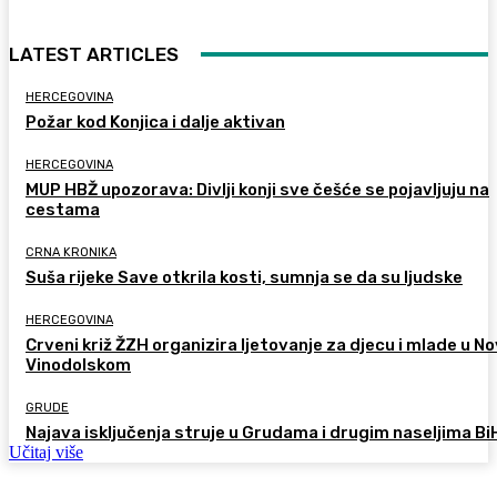
LATEST ARTICLES
HERCEGOVINA
Požar kod Konjica i dalje aktivan
HERCEGOVINA
MUP HBŽ upozorava: Divlji konji sve češće se pojavljuju na
cestama
CRNA KRONIKA
Suša rijeke Save otkrila kosti, sumnja se da su ljudske
HERCEGOVINA
Crveni križ ŽZH organizira ljetovanje za djecu i mlade u 
Vinodolskom
GRUDE
Najava isključenja struje u Grudama i drugim naseljima Bi
Učitaj više