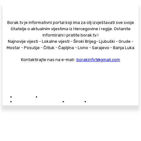
Borak.tv je informativni portal koji ima za cilj izvještavati sve svoje
čitatelje o aktualnim vijestima iz Hercegovine i regije. Ostanite
informirani i pratite borak.tv !
Najnovije vijesti - Lokalne vijesti - Široki Brijeg- Ljubuški - Grude -
Mostar - Posušje - Čitluk - Čapljina - Livno - Sarajevo - Banja Luka
Kontaktirajte nas na e-mail::
borakinfo1@gmail.com
© Copyright - Borak.tv
Privatnost
Pravila anonimnog komentiranja
Oglašavanje na Borak.tv
Donacije
Kontakt