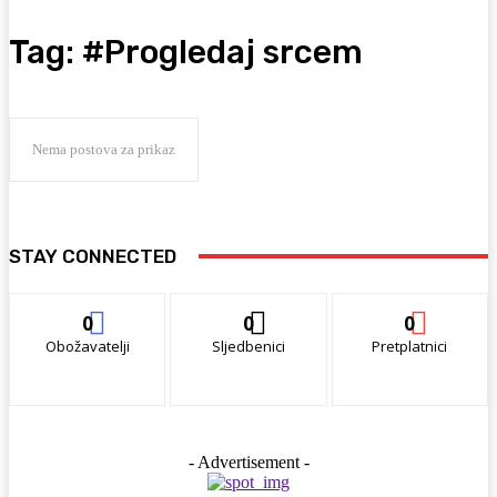
Tag:
#Progledaj srcem
Nema postova za prikaz
STAY CONNECTED
0
0
0
Obožavatelji
Sljedbenici
Pretplatnici
- Advertisement -