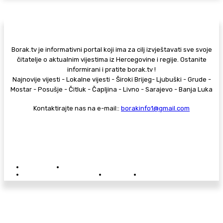
Borak.tv je informativni portal koji ima za cilj izvještavati sve svoje
čitatelje o aktualnim vijestima iz Hercegovine i regije. Ostanite
informirani i pratite borak.tv !
Najnovije vijesti - Lokalne vijesti - Široki Brijeg- Ljubuški - Grude -
Mostar - Posušje - Čitluk - Čapljina - Livno - Sarajevo - Banja Luka
Kontaktirajte nas na e-mail::
borakinfo1@gmail.com
© Copyright - Borak.tv
Privatnost
Pravila anonimnog komentiranja
Oglašavanje na Borak.tv
Donacije
Kontakt