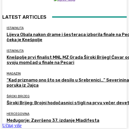
LATEST ARTICLES
ISTAKNUTA
Lijeva Obala nakon drame i šesteraca izborila finale na Pec
čeka je Knešpolje
ISTAKNUTA
Knešpolje prvi finalist MNL MZ Grada Široki Brijeg! Ćavar 
svoju momčad u finale na Pecari
MAGAZIN
“Kad priznamo ono što se desilo u Srebrenici…” Severinina
poruka iz Jajca
ŠIROKI BRIJEG
Široki Brijeg: Brojni hodočasnici stigli na prvu večer deve
HERCEGOVINA
Međugorje: Završeno 37. izdanje Mladifesta
Učitaj više