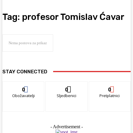
Tag:
profesor Tomislav Ćavar
Nema postova za prikaz
STAY CONNECTED
0
0
0
Obožavatelji
Sljedbenici
Pretplatnici
- Advertisement -