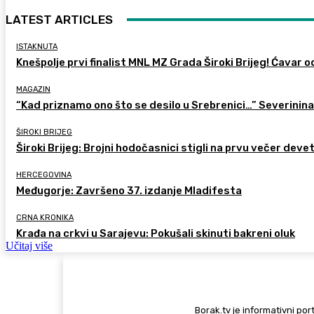
LATEST ARTICLES
ISTAKNUTA
Knešpolje prvi finalist MNL MZ Grada Široki Brijeg! Ćavar 
MAGAZIN
“Kad priznamo ono što se desilo u Srebrenici…” Severinina
ŠIROKI BRIJEG
Široki Brijeg: Brojni hodočasnici stigli na prvu večer deve
HERCEGOVINA
Međugorje: Završeno 37. izdanje Mladifesta
CRNA KRONIKA
Krađa na crkvi u Sarajevu: Pokušali skinuti bakreni oluk
Učitaj više
Borak.tv je informativni port