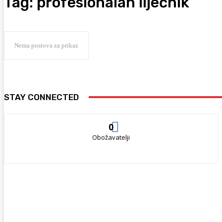
Tag:
profesionalan liječnik
Nema postova za prikaz
STAY CONNECTED
0
Obožavatelji