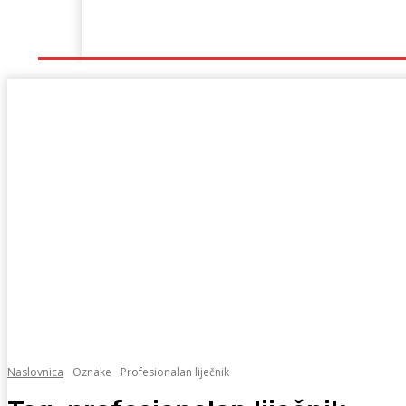
Naslovna
Lokalno
Hercegovina
Sport
Naslovnica
Oznake
Profesionalan liječnik