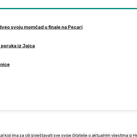
odveo svoju momčad u finale na Pecari
 poruka iz Jajca
tnice
al koji ima za cilj izvještavati sve svoje čitatelje o aktualnim vijestima iz 