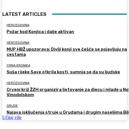
LATEST ARTICLES
HERCEGOVINA
Požar kod Konjica i dalje aktivan
HERCEGOVINA
MUP HBŽ upozorava: Divlji konji sve češće se pojavljuju na
cestama
CRNA KRONIKA
Suša rijeke Save otkrila kosti, sumnja se da su ljudske
HERCEGOVINA
Crveni križ ŽZH organizira ljetovanje za djecu i mlade u 
Vinodolskom
GRUDE
Najava isključenja struje u Grudama i drugim naseljima Bi
Učitaj više