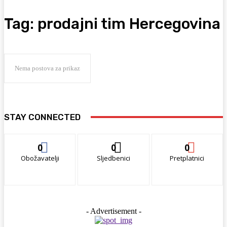
Tag:
prodajni tim Hercegovina
Nema postova za prikaz
STAY CONNECTED
0
0
0
Obožavatelji
Sljedbenici
Pretplatnici
- Advertisement -