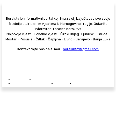
Borak.tv je informativni portal koji ima za cilj izvještavati sve svoje
čitatelje o aktualnim vijestima iz Hercegovine i regije. Ostanite
informirani i pratite borak.tv !
Najnovije vijesti - Lokalne vijesti - Široki Brijeg- Ljubuški - Grude -
Mostar - Posušje - Čitluk - Čapljina - Livno - Sarajevo - Banja Luka
Kontaktirajte nas na e-mail::
borakinfo1@gmail.com
© Copyright - Borak.tv
Privatnost
Pravila anonimnog komentiranja
Oglašavanje na Borak.tv
Donacije
Kontakt