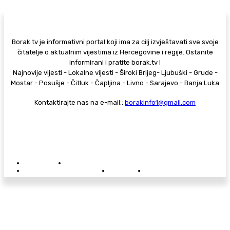
Borak.tv je informativni portal koji ima za cilj izvještavati sve svoje
čitatelje o aktualnim vijestima iz Hercegovine i regije. Ostanite
informirani i pratite borak.tv !
Najnovije vijesti - Lokalne vijesti - Široki Brijeg- Ljubuški - Grude -
Mostar - Posušje - Čitluk - Čapljina - Livno - Sarajevo - Banja Luka
Kontaktirajte nas na e-mail::
borakinfo1@gmail.com
© Copyright - Borak.tv
Privatnost
Pravila anonimnog komentiranja
Oglašavanje na Borak.tv
Donacije
Kontakt