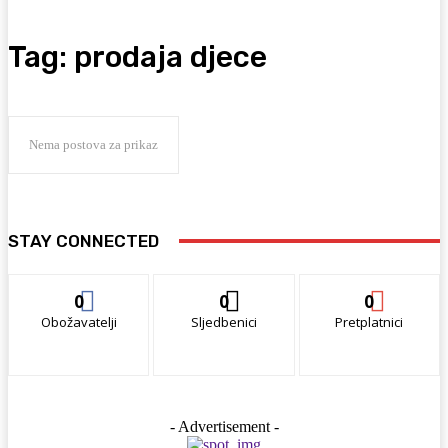
Tag:
prodaja djece
Nema postova za prikaz
STAY CONNECTED
0
0
0
Obožavatelji
Sljedbenici
Pretplatnici
- Advertisement -