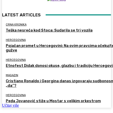
LATEST ARTICLES
CRNA KRONIKA
Teška nesreća kod Stoca: Sudarila se tri vozila
HERCEGOVINA
Pojačan promet u Hercegovini: Na ovim pravcima očekujt
gužve
HERCEGOVINA
Etnofest Didak donosi okuse, glazbu i tradiciju Hercegov
MAGAZIN
Cristiano Ronaldo i Georgina danas izgovaraju sudbonos
„da“?
HERCEGOVINA
Peđa Jovanović stiže u Mostar s velikim orkestrom
Učitaj više