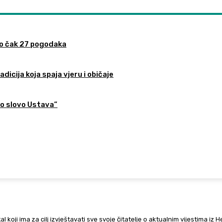
ao čak 27 pogodaka
dicija koja spaja vjeru i običaje
no slovo Ustava”
al koji ima za cilj izvještavati sve svoje čitatelje o aktualnim vijestima iz 