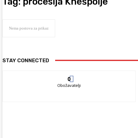
Tag:
procesija Knešpolje
Nema postova za prikaz
STAY CONNECTED
0
Obožavatelji