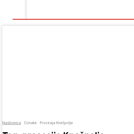
Naslovna
Lokalno
Hercegovina
Sport
Naslovnica
Oznake
Procesija Knešpolje