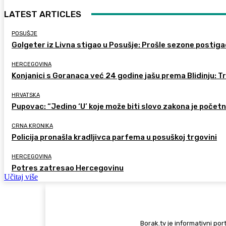
LATEST ARTICLES
POSUŠJE
Golgeter iz Livna stigao u Posušje: Prošle sezone postig
HERCEGOVINA
Konjanici s Goranaca već 24 godine jašu prema Blidinju: Tra
HRVATSKA
Pupovac: “Jedino ‘U’ koje može biti slovo zakona je počet
CRNA KRONIKA
Policija pronašla kradljivca parfema u posuškoj trgovini
HERCEGOVINA
Potres zatresao Hercegovinu
Učitaj više
Borak.tv je informativni port