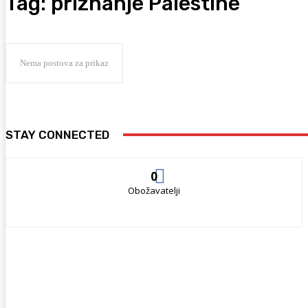
Tag:
priznanje Palestine
Nema postova za prikaz
STAY CONNECTED
0
Obožavatelji