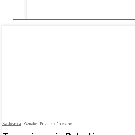
Naslovna
Lokalno
Hercegovina
Sport
Naslovnica
Oznake
Priznanje Palestine