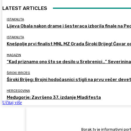
LATEST ARTICLES
ISTAKNUTA
Lijeva Obala nakon drame i šesteraca izborila finale na Pec
ISTAKNUTA
Knešpolje prvi finalist MNL MZ Grada Široki Brijeg! Ćavar 
MAGAZIN
“Kad priznamo ono što se desilo u Srebrenici…” Severinina
ŠIROKI BRIJEG
Široki Brijeg: Brojni hodočasnici stigli na prvu večer deve
HERCEGOVINA
Međugorje: Završeno 37. izdanje Mladifesta
Učitaj više
Borak.tv je informativni port