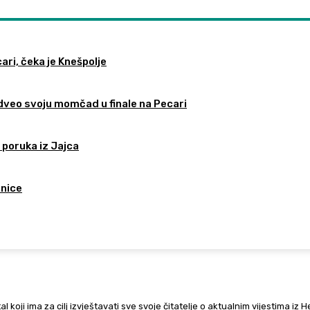
ari, čeka je Knešpolje
odveo svoju momčad u finale na Pecari
 poruka iz Jajca
tnice
al koji ima za cilj izvještavati sve svoje čitatelje o aktualnim vijestima iz 