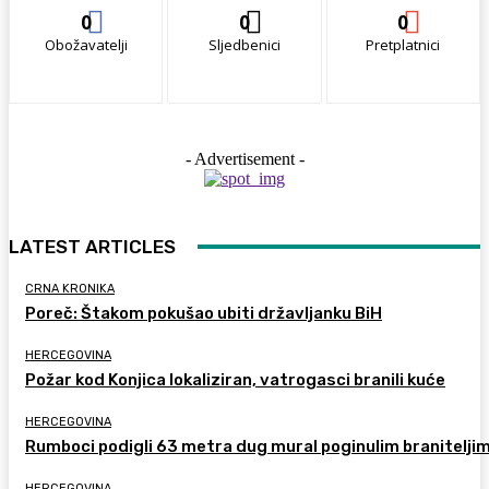
0
0
0
Obožavatelji
Sljedbenici
Pretplatnici
- Advertisement -
LATEST ARTICLES
CRNA KRONIKA
Poreč: Štakom pokušao ubiti državljanku BiH
HERCEGOVINA
Požar kod Konjica lokaliziran, vatrogasci branili kuće
HERCEGOVINA
Rumboci podigli 63 metra dug mural poginulim branitelji
HERCEGOVINA