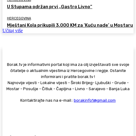
U Stupama održan prvi „Gastro Livno“
HERCEGOVINA
Mještani Kola prikupili 3.000 KM za ‘Kuću nade’ u Mostaru
Učitaj više
Borak.tv je informativni portal koji ima za cilj izvještavati sve svoje
čitatelje o aktualnim vijestima iz Hercegovine i regije. Ostanite
informirani i pratite borak.tv !
Najnovije vijesti - Lokalne vijesti - Široki Brijeg- Ljubuški - Grude -
Mostar - Posušje - Čitluk - Čapljina - Livno - Sarajevo - Banja Luka
Kontaktirajte nas na e-mail::
borakinfo1@gmail.com
© Copyright - Borak.tv