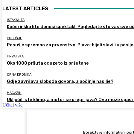
LATEST ARTICLES
ISTAKNUTA
Kočerinško lito donosi spektakl: Pogledajte što vas sve oč
POSUŠJE
Posušje spremno za prvenstvo! Plavo-bijeli slavili u poslje
HRVATSKA
Oko 1000 pršuta oduzeto iz pršutane
CRNA KRONIKA
Gdje završava sloboda govora, a počinje nasilje?
MAGAZIN
Uključili ste klimu, a motor se pregrijava? Ovo može spasi
Učitaj više
Borak.tv je informativni port