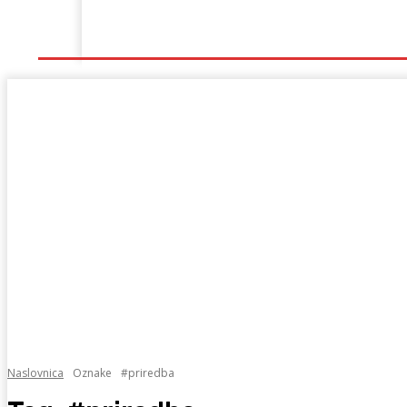
Naslovna
Lokalno
Hercegovina
Sport
Naslovnica
Oznake
#priredba