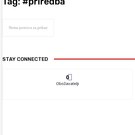
Tag:
#priredba
Nema postova za prikaz
STAY CONNECTED
0
Obožavatelji