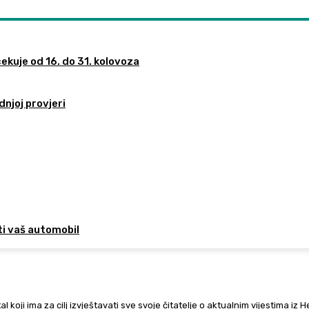
ekuje od 16. do 31. kolovoza
dnjoj provjeri
ti vaš automobil
al koji ima za cilj izvještavati sve svoje čitatelje o aktualnim vijestima iz 