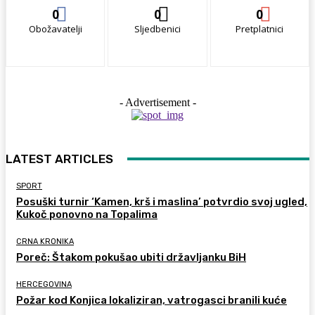
0
0
0
Obožavatelji
Sljedbenici
Pretplatnici
- Advertisement -
LATEST ARTICLES
SPORT
Posuški turnir ‘Kamen, krš i maslina’ potvrdio svoj ugled,
Kukoč ponovno na Topalima
CRNA KRONIKA
Poreč: Štakom pokušao ubiti državljanku BiH
HERCEGOVINA
Požar kod Konjica lokaliziran, vatrogasci branili kuće