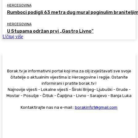
HERCEGOVINA
Rumboci podigli 63 metra dug mural poginulim branitelji
HERCEGOVINA
U Stupama održan prvi „Gastro Livno“
Učitaj više
Borak.tv je informativni portal koji ima za cilj izvještavati sve svoje
čitatelje o aktualnim vijestima iz Hercegovine i regije. Ostanite
informirani i pratite borak.tv !
Najnovije vijesti - Lokalne vijesti - Široki Brijeg- Ljubuški - Grude -
Mostar - Posušje - Čitluk - Čapljina - Livno - Sarajevo - Banja Luka
Kontaktirajte nas na e-mail::
borakinfo1@gmail.com
© Copyright - Borak.tv