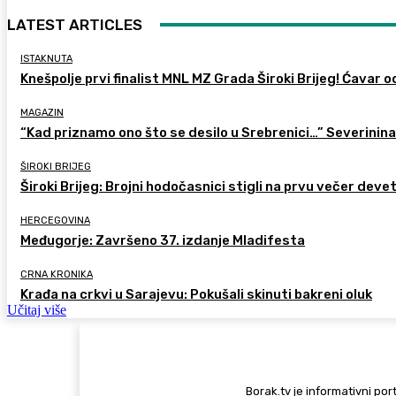
LATEST ARTICLES
ISTAKNUTA
Knešpolje prvi finalist MNL MZ Grada Široki Brijeg! Ćavar 
MAGAZIN
“Kad priznamo ono što se desilo u Srebrenici…” Severinina
ŠIROKI BRIJEG
Široki Brijeg: Brojni hodočasnici stigli na prvu večer deve
HERCEGOVINA
Međugorje: Završeno 37. izdanje Mladifesta
CRNA KRONIKA
Krađa na crkvi u Sarajevu: Pokušali skinuti bakreni oluk
Učitaj više
Borak.tv je informativni port