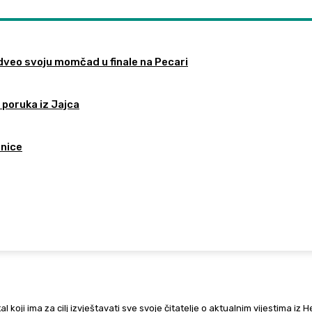
odveo svoju momčad u finale na Pecari
 poruka iz Jajca
tnice
al koji ima za cilj izvještavati sve svoje čitatelje o aktualnim vijestima iz 