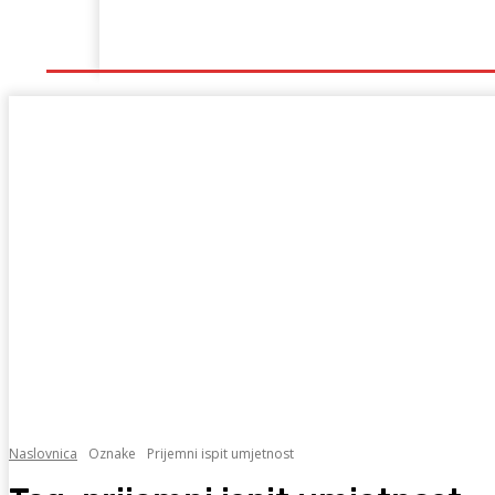
Naslovna
Lokalno
Hercegovina
Sport
Naslovnica
Oznake
Prijemni ispit umjetnost