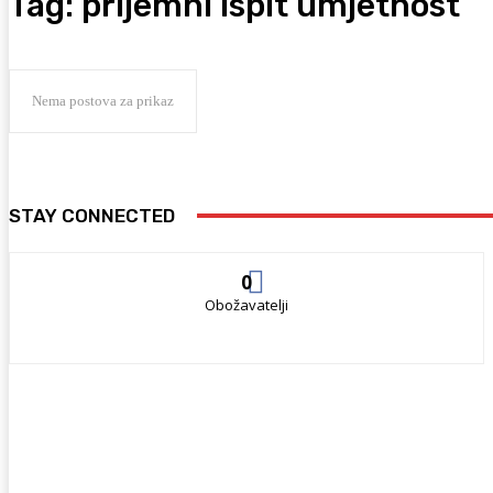
Tag:
prijemni ispit umjetnost
Nema postova za prikaz
STAY CONNECTED
0
Obožavatelji