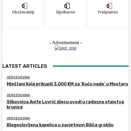
0
0
0
Obožavatelji
Sljedbenici
Pretplatnici
- Advertisement -
LATEST ARTICLES
HERCEGOVINA
Mještani Kola prikupili 3.000 KM za ‘Kuću nade’ u Mostaru
HERCEGOVINA
Slikovnica Anite Lovrić djecu uvodi u radosna otajstva
krunice
HERCEGOVINA
Blagoslovljena kapelica u zavjetnom Bilića groblju