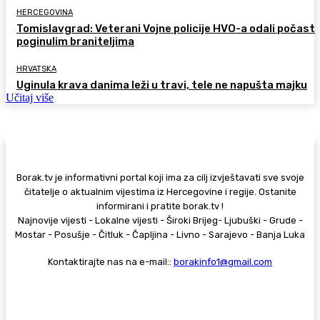
HERCEGOVINA
Tomislavgrad: Veterani Vojne policije HVO-a odali počast
poginulim braniteljima
HRVATSKA
Uginula krava danima leži u travi, tele ne napušta majku
Učitaj više
Borak.tv je informativni portal koji ima za cilj izvještavati sve svoje
čitatelje o aktualnim vijestima iz Hercegovine i regije. Ostanite
informirani i pratite borak.tv !
Najnovije vijesti - Lokalne vijesti - Široki Brijeg- Ljubuški - Grude -
Mostar - Posušje - Čitluk - Čapljina - Livno - Sarajevo - Banja Luka
Kontaktirajte nas na e-mail::
borakinfo1@gmail.com