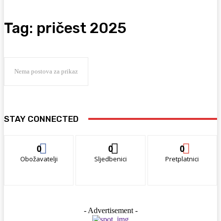
Tag:
pričest 2025
Nema postova za prikaz
STAY CONNECTED
0
0
0
Obožavatelji
Sljedbenici
Pretplatnici
- Advertisement -