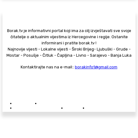
Borak.tv je informativni portal koji ima za cilj izvještavati sve svoje
čitatelje o aktualnim vijestima iz Hercegovine i regije. Ostanite
informirani i pratite borak.tv !
Najnovije vijesti - Lokalne vijesti - Široki Brijeg- Ljubuški - Grude -
Mostar - Posušje - Čitluk - Čapljina - Livno - Sarajevo - Banja Luka
Kontaktirajte nas na e-mail::
borakinfo1@gmail.com
© Copyright - Borak.tv
Privatnost
Pravila anonimnog komentiranja
Oglašavanje na Borak.tv
Donacije
Kontakt