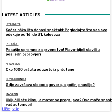
LATEST ARTICLES
ISTAKNUTA
Kočerinško lito donosi spektakl: Pogledajte što vas sve
očekuje od 16. do 31. kolovoza
POSUŠJE
Posušje spremno za prvenstvo! Plavo-bijeli slavili u
posljednjoj provjeri
HRVATSKA
Oko 1000 pršuta oduzeto iz pršutane
CRNA KRONIKA
Gdje završava sloboda govora, a počinje nasilje?
MAGAZIN
Uključili ste klimu, a motor se pregrijava? Ovo može spasi
vaš automobil
Učitaj više