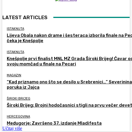
LATEST ARTICLES
ISTAKNUTA
Lijeva Obala nakon drame i šesteraca izborila finale na Pec
čeka je Knešpolje
ISTAKNUTA
Knešpolje prvi finalist MNL MZ Grada Široki Brijeg! Ćavar 
svoju momčad u finale na Pecari
MAGAZIN
“Kad priznamo ono što se desilo u Srebrenici…” Severinina
poruka iz Jajca
ŠIROKI BRIJEG
Široki Brijeg: Brojni hodočasnici stigli na prvu večer deve
HERCEGOVINA
Međugorje: Završeno 37. izdanje Mladifesta
Učitaj više