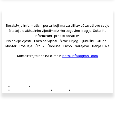
Borak.tv je informativni portal koji ima za cilj izvještavati sve svoje
čitatelje o aktualnim vijestima iz Hercegovine i regije. Ostanite
informirani i pratite borak.tv !
Najnovije vijesti - Lokalne vijesti - Široki Brijeg- Ljubuški - Grude -
Mostar - Posušje - Čitluk - Čapljina - Livno - Sarajevo - Banja Luka
Kontaktirajte nas na e-mail::
borakinfo1@gmail.com
© Copyright - Borak.tv
Privatnost
Pravila anonimnog komentiranja
Oglašavanje na Borak.tv
Donacije
Kontakt