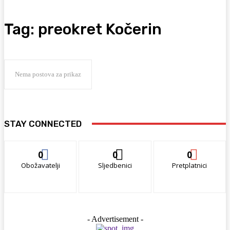
Tag:
preokret Kočerin
Nema postova za prikaz
STAY CONNECTED
0
0
0
Obožavatelji
Sljedbenici
Pretplatnici
- Advertisement -