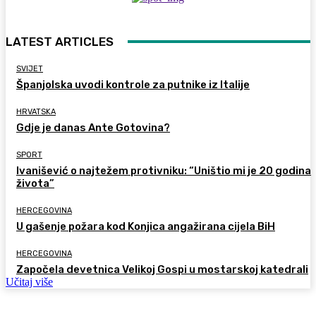
LATEST ARTICLES
SVIJET
Španjolska uvodi kontrole za putnike iz Italije
HRVATSKA
Gdje je danas Ante Gotovina?
SPORT
Ivanišević o najtežem protivniku: “Uništio mi je 20 godina
života”
HERCEGOVINA
U gašenje požara kod Konjica angažirana cijela BiH
HERCEGOVINA
Započela devetnica Velikoj Gospi u mostarskoj katedrali
Učitaj više