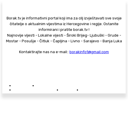
Borak.tv je informativni portal koji ima za cilj izvještavati sve svoje
čitatelje o aktualnim vijestima iz Hercegovine i regije. Ostanite
informirani i pratite borak.tv !
Najnovije vijesti - Lokalne vijesti - Široki Brijeg- Ljubuški - Grude -
Mostar - Posušje - Čitluk - Čapljina - Livno - Sarajevo - Banja Luka
Kontaktirajte nas na e-mail::
borakinfo1@gmail.com
© Copyright - Borak.tv
Privatnost
Pravila anonimnog komentiranja
Oglašavanje na Borak.tv
Donacije
Kontakt