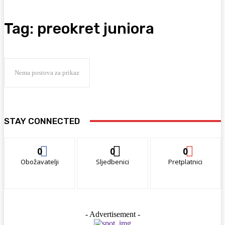
Tag:
preokret juniora
Nema postova za prikaz
STAY CONNECTED
0
0
0
Obožavatelji
Sljedbenici
Pretplatnici
- Advertisement -