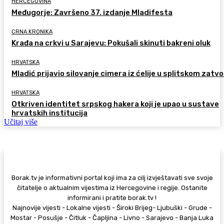
HERCEGOVINA
Međugorje: Završeno 37. izdanje Mladifesta
CRNA KRONIKA
Krađa na crkvi u Sarajevu: Pokušali skinuti bakreni oluk
HRVATSKA
Mladić prijavio silovanje cimera iz ćelije u splitskom zatv
HRVATSKA
Otkriven identitet srpskog hakera koji je upao u sustave
hrvatskih institucija
Učitaj više
Borak.tv je informativni portal koji ima za cilj izvještavati sve svoje
čitatelje o aktualnim vijestima iz Hercegovine i regije. Ostanite
informirani i pratite borak.tv !
Najnovije vijesti - Lokalne vijesti - Široki Brijeg- Ljubuški - Grude -
Mostar - Posušje - Čitluk - Čapljina - Livno - Sarajevo - Banja Luka