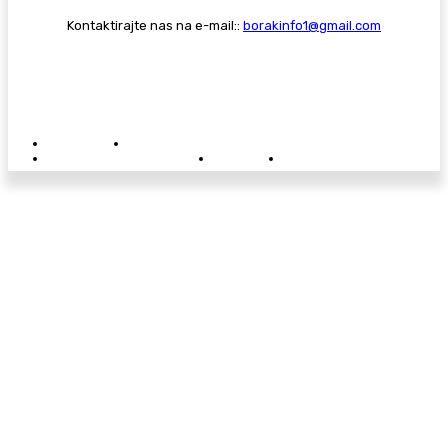
Kontaktirajte nas na e-mail::
borakinfo1@gmail.com
© Copyright - Borak.tv
Privatnost
Pravila anonimnog komentiranja
Oglašavanje na Borak.tv
Donacije
Kontakt