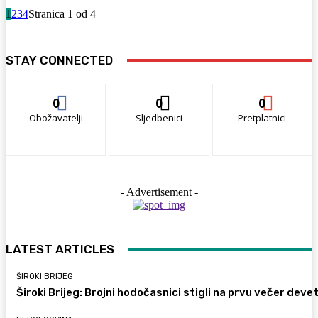
1
2
3
4
Stranica 1 od 4
STAY CONNECTED
0
0
0
Obožavatelji
Sljedbenici
Pretplatnici
- Advertisement -
LATEST ARTICLES
ŠIROKI BRIJEG
Široki Brijeg: Brojni hodočasnici stigli na prvu večer deve