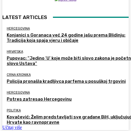
LATEST ARTICLES
HERCEGOVINA
Konjanici s Goranaca već 24 godine jašu prema Blidinju:
Tradicija koja spaja vjeru i običaje
HRVATSKA
Pupovac: “Jedino ‘U’ koje može biti slovo zakona je počet
slovo Ustava”
CRNA KRONIKA
Policija pronašla kradljivca parfema u posuškoj trgovini
HERCEGOVINA
Potres zatresao Hercegovinu
POLITIKA
Kovačević: Želim predstavljati sve građane BiH, uključujuć
Hrvate kao ravnopravne
Učitaj više