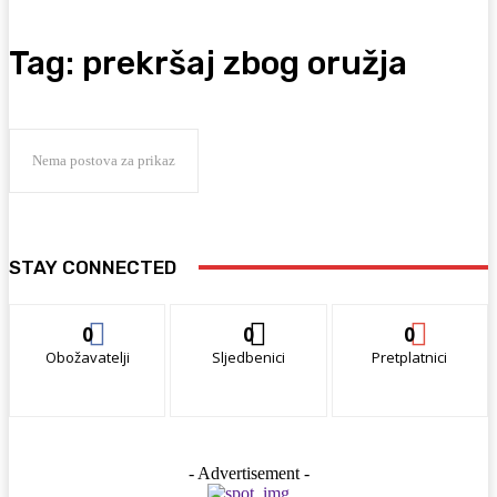
Tag:
prekršaj zbog oružja
Nema postova za prikaz
STAY CONNECTED
0
0
0
Obožavatelji
Sljedbenici
Pretplatnici
- Advertisement -