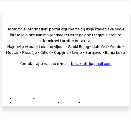
Borak.tv je informativni portal koji ima za cilj izvještavati sve svoje
čitatelje o aktualnim vijestima iz Hercegovine i regije. Ostanite
informirani i pratite borak.tv !
Najnovije vijesti - Lokalne vijesti - Široki Brijeg- Ljubuški - Grude -
Mostar - Posušje - Čitluk - Čapljina - Livno - Sarajevo - Banja Luka
Kontaktirajte nas na e-mail::
borakinfo1@gmail.com
© Copyright - Borak.tv
Privatnost
Pravila anonimnog komentiranja
Oglašavanje na Borak.tv
Donacije
Kontakt