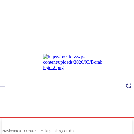
Naslovnica
Oznake
Prekršaj zbog oružja