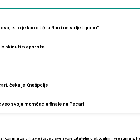
ovo, isto je kao otići u Rim i ne vidjeti papu“
ele skinuti s aparata
ari, čeka je Knešpolje
odveo svoju momčad u finale na Pecari
al koji ima za cilj izvještavati sve svoje čitatelje o aktualnim vijestima iz 