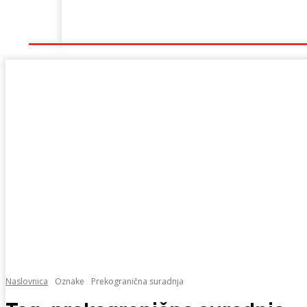
Naslovna
Lokalno
Hercegovina
Sport
Naslovnica
Oznake
Prekogranična suradnja