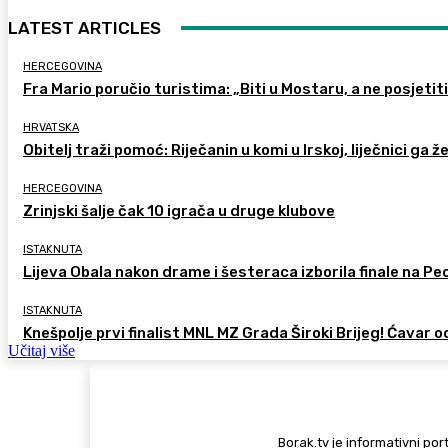
LATEST ARTICLES
HERCEGOVINA
Fra Mario poručio turistima: „Biti u Mostaru, a ne posjetiti 
HRVATSKA
Obitelj traži pomoć: Riječanin u komi u Irskoj, liječnici ga ž
HERCEGOVINA
Zrinjski šalje čak 10 igrača u druge klubove
ISTAKNUTA
Lijeva Obala nakon drame i šesteraca izborila finale na Pec
ISTAKNUTA
Knešpolje prvi finalist MNL MZ Grada Široki Brijeg! Ćavar 
Učitaj više
Borak.tv je informativni port