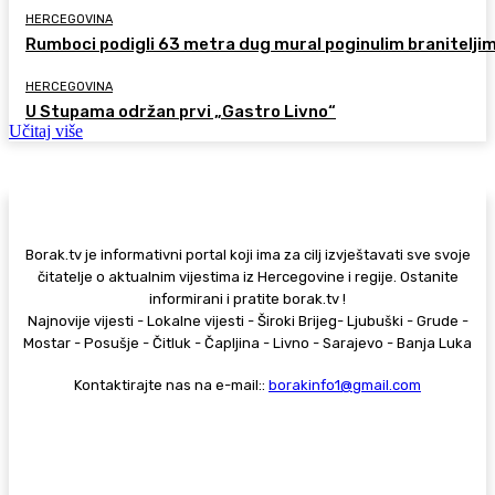
HERCEGOVINA
Rumboci podigli 63 metra dug mural poginulim branitelji
HERCEGOVINA
U Stupama održan prvi „Gastro Livno“
Učitaj više
Borak.tv je informativni portal koji ima za cilj izvještavati sve svoje
čitatelje o aktualnim vijestima iz Hercegovine i regije. Ostanite
informirani i pratite borak.tv !
Najnovije vijesti - Lokalne vijesti - Široki Brijeg- Ljubuški - Grude -
Mostar - Posušje - Čitluk - Čapljina - Livno - Sarajevo - Banja Luka
Kontaktirajte nas na e-mail::
borakinfo1@gmail.com
© Copyright - Borak.tv