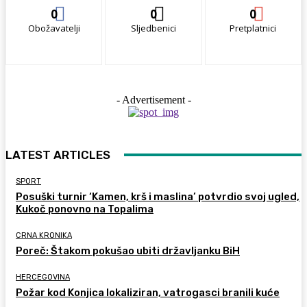
0
0
0
Obožavatelji
Sljedbenici
Pretplatnici
- Advertisement -
LATEST ARTICLES
SPORT
Posuški turnir ‘Kamen, krš i maslina’ potvrdio svoj ugled,
Kukoč ponovno na Topalima
CRNA KRONIKA
Poreč: Štakom pokušao ubiti državljanku BiH
HERCEGOVINA
Požar kod Konjica lokaliziran, vatrogasci branili kuće