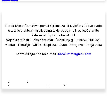
Borak.tv je informativni portal koji ima za cilj izvještavati sve svoje
čitatelje o aktualnim vijestima iz Hercegovine i regije. Ostanite
informirani i pratite borak.tv !
Najnovije vijesti - Lokalne vijesti - Široki Brijeg- Ljubuški - Grude -
Mostar - Posušje - Čitluk - Čapljina - Livno - Sarajevo - Banja Luka
Kontaktirajte nas na e-mail::
borakinfo1@gmail.com
© Copyright - Borak.tv
Privatnost
Pravila anonimnog komentiranja
Oglašavanje na Borak.tv
Donacije
Kontakt