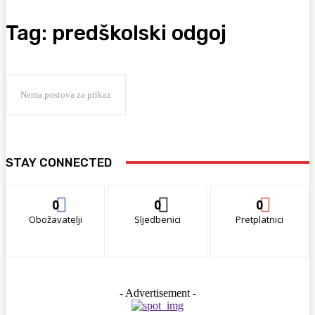
Tag:
predškolski odgoj
Nema postova za prikaz
STAY CONNECTED
0
0
0
Obožavatelji
Sljedbenici
Pretplatnici
- Advertisement -