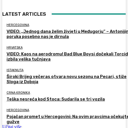
LATEST ARTICLES
HERCEGOVINA
VIDEO: „Jednog dana želim živjeti u Međugorju“ – Antoniji
poruka posebno nas je dirnula
HRVATSKA
VIDEO: Kaos na aerodromu! Bad Blue Boysi dočekali Torcid
izbila velika tučnjava
ISTAKNUTA
Široki Brijeg večeras otvara novu sezonu na Pecari, stiže
Sloga iz Doboja
CRNA KRONIKA
Teška nesreća kod Stoca: Sudarila se tri vozila
HERCEGOVINA
Pojačan promet u Hercegovini: Na ovim pravcima očekujt
gužve
Učitaj više