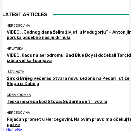
LATEST ARTICLES
HERCEGOVINA
VIDEO: „Jednog dana želim živjeti u Međugorju“ – Antoniji
poruka posebno nas je dirnula
HRVATSKA
VIDEO: Kaos na aerodromu! Bad Blue Boysi dočekali Torcid
izbila velika tučnjava
ISTAKNUTA
Široki Brijeg večeras otvara novu sezonu na Pecari, stiže
Sloga iz Doboja
CRNA KRONIKA
Teška nesreća kod Stoca: Sudarila se tri vozila
HERCEGOVINA
Pojačan promet u Hercegovini: Na ovim pravcima očekujt
gužve
Učitaj više