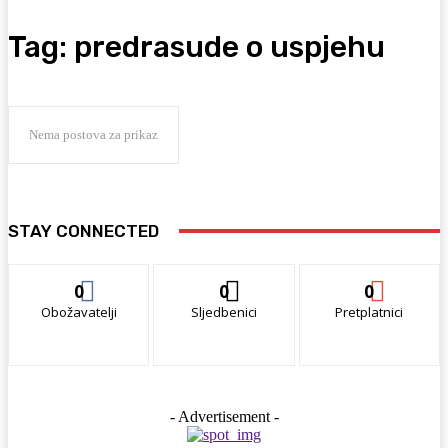
Tag:
predrasude o uspjehu
Nema postova za prikaz
STAY CONNECTED
0
0
0
Obožavatelji
Sljedbenici
Pretplatnici
- Advertisement -