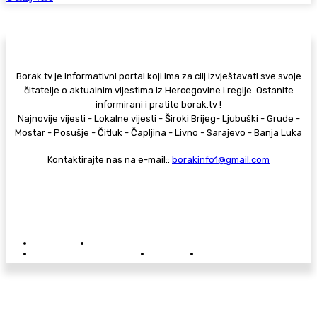
Borak.tv je informativni portal koji ima za cilj izvještavati sve svoje
čitatelje o aktualnim vijestima iz Hercegovine i regije. Ostanite
informirani i pratite borak.tv !
Najnovije vijesti - Lokalne vijesti - Široki Brijeg- Ljubuški - Grude -
Mostar - Posušje - Čitluk - Čapljina - Livno - Sarajevo - Banja Luka
Kontaktirajte nas na e-mail::
borakinfo1@gmail.com
© Copyright - Borak.tv
Privatnost
Pravila anonimnog komentiranja
Oglašavanje na Borak.tv
Donacije
Kontakt