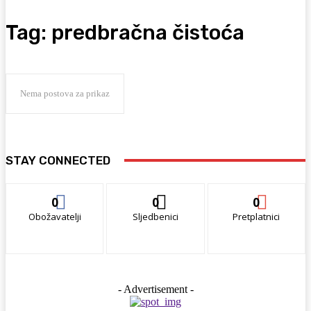
Tag:
predbračna čistoća
Nema postova za prikaz
STAY CONNECTED
0
0
0
Obožavatelji
Sljedbenici
Pretplatnici
- Advertisement -