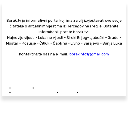
Borak.tv je informativni portal koji ima za cilj izvještavati sve svoje
čitatelje o aktualnim vijestima iz Hercegovine i regije. Ostanite
informirani i pratite borak.tv !
Najnovije vijesti - Lokalne vijesti - Široki Brijeg- Ljubuški - Grude -
Mostar - Posušje - Čitluk - Čapljina - Livno - Sarajevo - Banja Luka
Kontaktirajte nas na e-mail::
borakinfo1@gmail.com
© Copyright - Borak.tv
Privatnost
Pravila anonimnog komentiranja
Oglašavanje na Borak.tv
Donacije
Kontakt