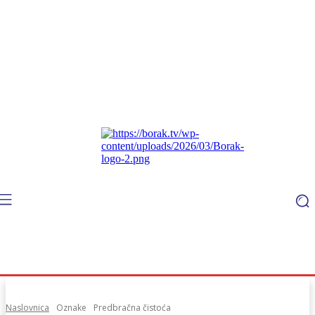
Naslovnica
Oznake
Predbračna čistoća