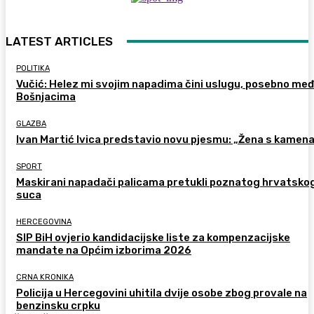
LATEST ARTICLES
POLITIKA
Vučić: Helez mi svojim napadima čini uslugu, posebno me
Bošnjacima
GLAZBA
Ivan Martić Ivica predstavio novu pjesmu: „Žena s kamen
SPORT
Maskirani napadači palicama pretukli poznatog hrvatsko
suca
HERCEGOVINA
SIP BiH ovjerio kandidacijske liste za kompenzacijske
mandate na Općim izborima 2026
CRNA KRONIKA
Policija u Hercegovini uhitila dvije osobe zbog provale na
benzinsku crpku