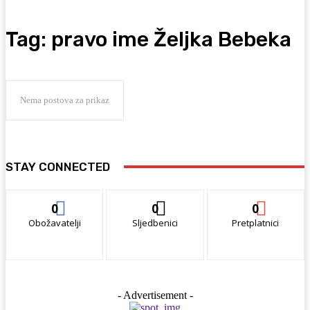
Tag:
pravo ime Željka Bebeka
Nema postova za prikaz
STAY CONNECTED
0
0
0
Obožavatelji
Sljedbenici
Pretplatnici
- Advertisement -