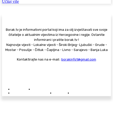
Učitaj više
Borak.tv je informativni portal koji ima za cilj izvještavati sve svoje
čitatelje o aktualnim vijestima iz Hercegovine i regije. Ostanite
informirani i pratite borak.tv !
Najnovije vijesti - Lokalne vijesti - Široki Brijeg- Ljubuški - Grude -
Mostar - Posušje - Čitluk - Čapljina - Livno - Sarajevo - Banja Luka
Kontaktirajte nas na e-mail::
borakinfo1@gmail.com
© Copyright - Borak.tv
Privatnost
Pravila anonimnog komentiranja
Oglašavanje na Borak.tv
Donacije
Kontakt