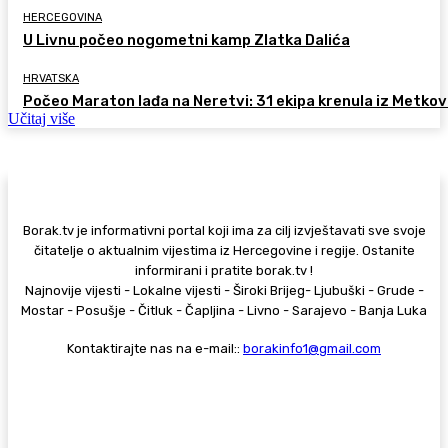
HERCEGOVINA
U Livnu počeo nogometni kamp Zlatka Dalića
HRVATSKA
Počeo Maraton lađa na Neretvi: 31 ekipa krenula iz Metkov
Učitaj više
Borak.tv je informativni portal koji ima za cilj izvještavati sve svoje
čitatelje o aktualnim vijestima iz Hercegovine i regije. Ostanite
informirani i pratite borak.tv !
Najnovije vijesti - Lokalne vijesti - Široki Brijeg- Ljubuški - Grude -
Mostar - Posušje - Čitluk - Čapljina - Livno - Sarajevo - Banja Luka
Kontaktirajte nas na e-mail::
borakinfo1@gmail.com
© Copyright - Borak.tv