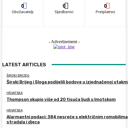
0
0
0
Obožavatelji
Sljedbenici
Pretplatnici
- Advertisement -
LATEST ARTICLES
ŠIROKI BRIJEG
Široki Brijeg i Sloga podijelili bodove u izjednačenoj utakm
HRVATSKA
Thompson okupio više od 20 tisuća ljudi u Imotskom
HRVATSKA
Alarmantni podaci: 384 nesreće s električnim romobilima
stradala i djeca